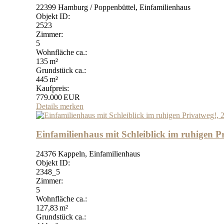
22399 Hamburg / Poppenbüttel, Einfamilienhaus
Objekt ID:
2523
Zimmer:
5
Wohnfläche ca.:
135 m²
Grund­stück ca.:
445 m²
Kaufpreis:
779.000 EUR
Details
merken
Einfamilienhaus mit Schleiblick im ruhigen P
24376 Kappeln, Einfamilienhaus
Objekt ID:
2348_5
Zimmer:
5
Wohnfläche ca.:
127,83 m²
Grund­stück ca.: