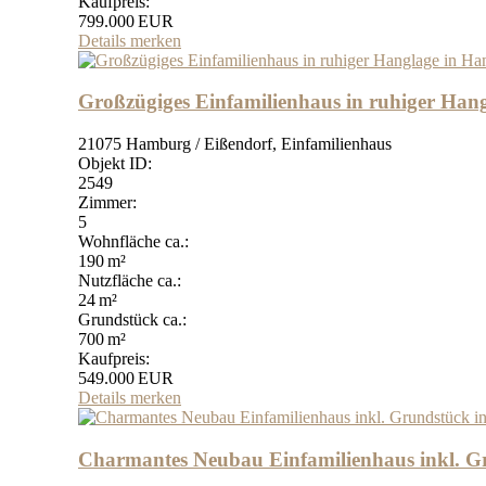
Kaufpreis:
799.000 EUR
Details
merken
Großzügiges Einfamilienhaus in ruhiger Ha
21075 Hamburg / Eißendorf, Einfamilienhaus
Objekt ID:
2549
Zimmer:
5
Wohnfläche ca.:
190 m²
Nutzfläche ca.:
24 m²
Grund­stück ca.:
700 m²
Kaufpreis:
549.000 EUR
Details
merken
Charmantes Neubau Einfamilienhaus inkl. Gr